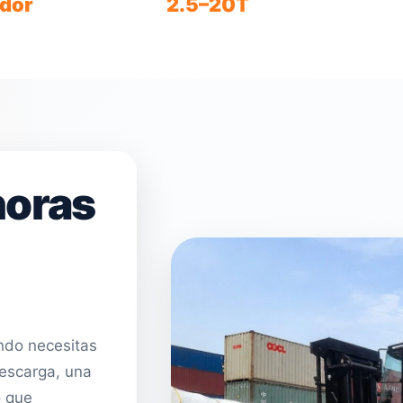
dor
2.5–20T
ado
Distintas capacidades
horas
ndo necesitas
descarga, una
o que