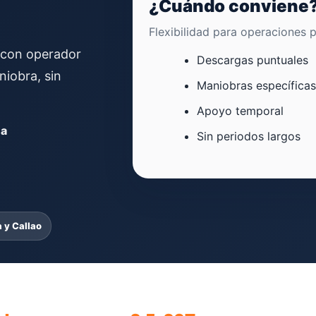
¿Cuándo conviene
Flexibilidad para operaciones p
con operador
Descargas puntuales
iobra, sin
Maniobras específicas
Apoyo temporal
ma
Sin periodos largos
 y Callao