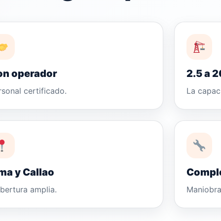
on operador
2.5 a 
rsonal certificado.
La capac
ma y Callao
Compl
bertura amplia.
Maniobra