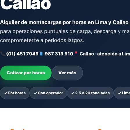
Callao
Alquiler de montacargas por horas en Lima y Callao
para operaciones puntuales de carga, descarga y man
comprometerte a periodos largos.
(01) 451 7949
987 319 510
Callao · atención a Li
Cotizar por horas
Ver más
✓ Por horas
✓ Con operador
✓ 2.5 a 20 toneladas
✓ Lima